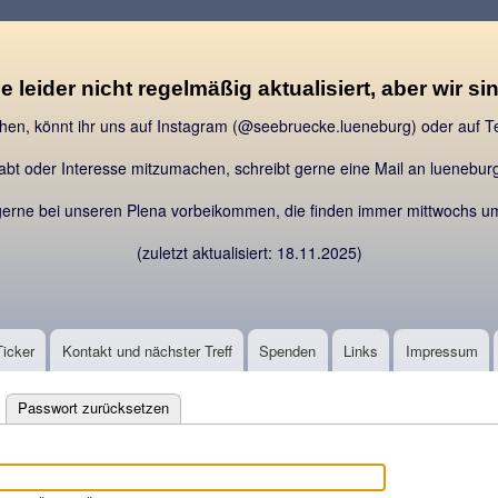
Direkt
zum
Inhalt
e leider nicht regelmäßig aktualisiert, aber wir s
chen, könnt ihr uns auf Instagram (@seebruecke.lueneburg) oder auf
habt oder Interesse mitzumachen, schreibt gerne eine Mail an lueneb
gerne bei unseren Plena vorbeikommen, die finden immer mittwochs um
(zuletzt aktualisiert: 18.11.2025)
Ticker
Kontakt und nächster Treff
Spenden
Links
Impressum
ktiver Reiter)
Passwort zurücksetzen