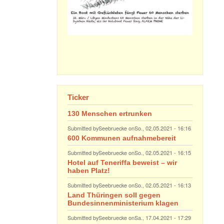
Ticker
130 Menschen ertrunken
Submitted by
Seebruecke
on
So., 02.05.2021 - 16:16
600 Kommunen aufnahmebereit
Submitted by
Seebruecke
on
So., 02.05.2021 - 16:15
Hotel auf Teneriffa beweist – wir
haben Platz!
Submitted by
Seebruecke
on
So., 02.05.2021 - 16:13
Land Thüringen soll gegen
Bundesinnenministerium klagen
Submitted by
Seebruecke
on
Sa., 17.04.2021 - 17:29