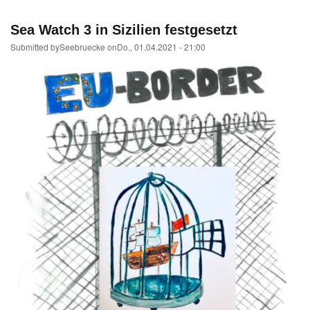
Lüneburg zum sicheren Hafen erklären
Aktionen
Videos
Ticker
Kontakt und nächster Treff
Spenden
Links
Impressum
Patenschaft mit der Ocean Viking
Sea Watch 3 in Sizilien festgesetzt
Submitted by
Seebruecke
on
Do., 01.04.2021 - 21:00