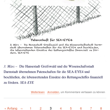
3. März
– Die Hansestadt Greifswald und die Wissenschaftsstadt
Darmstadt übernehmen Patenschaften für die SEA-EYE4 und
beschließen, die lebensrettenden Einsätze des Rettungsschiffes finanziell
zu fördern.
SEA-EYE
über
Weiterlesen
Anmelden
, um Kommentare verfassen zu können
Greifswald
&
Darmstadt
Erste
« Anfang
Vorherige
‹‹
Page
1
Page
2
Aktuelle
3
Page
4
Page
5
Page
6
Page
7
Page
8
übernehmen