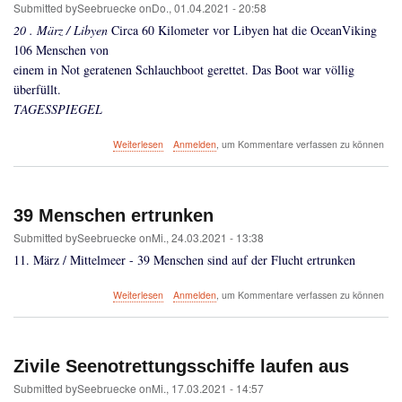
Feuer
Submitted by
Seebruecke
on
Do., 01.04.2021 - 20:58
60
20 . März / Libyen
Circa 60 Kilometer vor Libyen hat die OceanViking
Menschen
106 Menschen von
sterben
einem in Not geratenen Schlauchboot gerettet. Das Boot war völlig
überfüllt.
TAGESSPIEGEL
über
Weiterlesen
Anmelden
, um Kommentare verfassen zu können
106
Menschen
gerettet
39 Menschen ertrunken
Submitted by
Seebruecke
on
Mi., 24.03.2021 - 13:38
11. März / Mittelmeer - 39 Menschen sind auf der Flucht ertrunken
über
Weiterlesen
Anmelden
, um Kommentare verfassen zu können
39
Menschen
ertrunken
Zivile Seenotrettungsschiffe laufen aus
Submitted by
Seebruecke
on
Mi., 17.03.2021 - 14:57