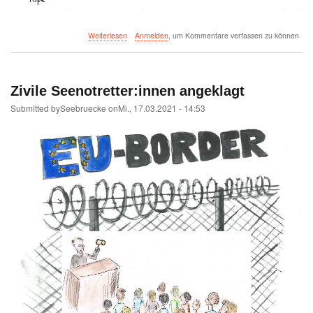
über
Weiterlesen
Anmelden
, um Kommentare verfassen zu können
Zwei
Jugendliche
zu
fünf
Zivile Seenotretter:innen angeklagt
Jahren
Haft
Submitted by
Seebruecke
on
Mi., 17.03.2021 - 14:53
verurteilt