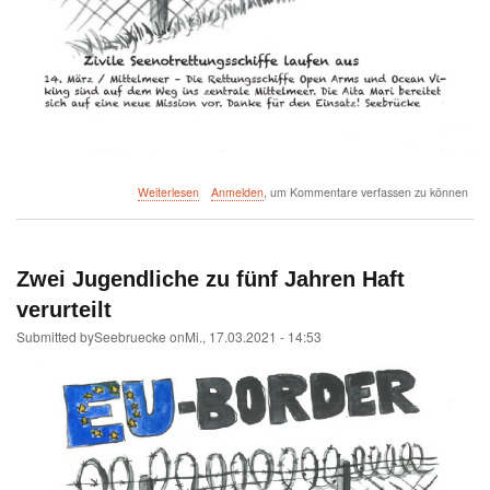
über
Weiterlesen
Anmelden
, um Kommentare verfassen zu können
Zivile
Seenotrettungsschiffe
laufen
aus
Zwei Jugendliche zu fünf Jahren Haft
verurteilt
Submitted by
Seebruecke
on
Mi., 17.03.2021 - 14:53