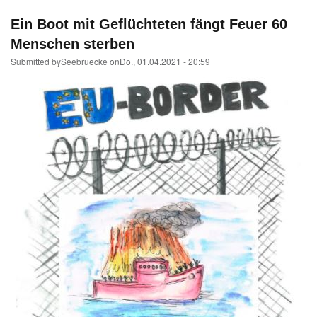
3
in
Ein Boot mit Geflüchteten fängt Feuer 60
Sizilien
festgesetzt
Menschen sterben
Submitted by
Seebruecke
on
Do., 01.04.2021 - 20:59