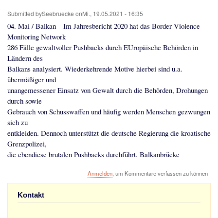
Lüneburg zum sicheren Hafen erklären
Aktionen
Videos
Ticker
Kontakt und nächster Treff
Spenden
Links
Impressum
Patenschaft mit der Ocean Viking
Submitted by
Seebruecke
on
Mi., 19.05.2021 - 16:35
04. Mai / Balkan – Im Jahresbericht 2020 hat das Border Violence
Monitoring Network
286 Fälle gewaltvoller Pushbacks durch EUropäische Behörden in
Ländern des
Balkans analysiert. Wiederkehrende Motive hierbei sind u.a.
übermäßiger und
unangemessener Einsatz von Gewalt durch die Behörden, Drohungen
durch sowie
Gebrauch von Schusswaffen und häufig werden Menschen gezwungen
sich zu
entkleiden. Dennoch unterstützt die deutsche Regierung die kroatische
Grenzpolizei,
die ebendiese brutalen Pushbacks durchführt. Balkanbrücke
Anmelden
, um Kommentare verfassen zu können
Kontakt